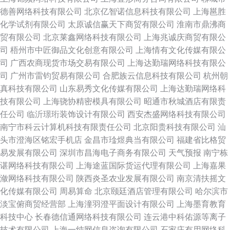
德善网络科技有限公司
北京亿智诺信息科技有限公司
上海邕胜
化学试剂有限公司
太原诚信赢天下商贸有限公司
淮南市鼎沸商
贸有限公司
北京莱鑫网络科技有限公司
上海兆诚庆商贸有限公
司
梧州市中匠御品文化创意有限公司
上海情有文化传媒有限公
司
广西农商现货市场交易有限公司
上海达勤瑞网络科技有限公
司
广州市雷钧贸易有限公司
合肥族云信息科技有限公司
杭州朝
真科技有限公司
山东易秀文化传媒有限公司
上海达勤瑞网络科
技有限公司
上海骁协精密模具有限公司
昭通市秋城酒店有限责
任公司
临沂璟珩装饰设计有限公司
西安杰盛网络科技有限公司
南宁市科云计算机科技有限责任公司
北京阳贵科技有限公司
汕
头市澄海区铭宏手机店
金昌市琻煜典当有限公司
福建省比格贸
易发展有限公司
深圳市昌海电子商务有限公司
天气预报
南宁栋
谌网络科技有限公司
上海途蓝国际货运代理有限公司
上海嘉果
潋网络科技有限公司
陕西炎圣农业发展有限公司
南京清扶摇文
化传媒有限公司
周易算命
北京颐廷酒店管理有限公司
哈尔滨市
淡宝俯商贸经营部
上海潼羽澄平面设计有限公司
上海墨育教育
科技中心
长春德信通网络科技有限公司
连云港中科佑源等离子
技术有限公司
上海一纯网信息咨询有限公司
石家庄有用网络科