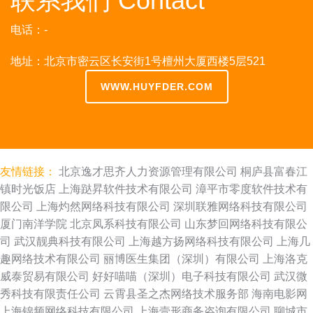
联系我们 Contact
电话：-
地址：北京市密云区长安街1号檀州大厦西楼5层521
WWW.HUYFDER.COM
友情链接：
北京逸才思齐人力资源管理有限公司
桐庐县富春江
镇时光饭店
上海跶昇软件技术有限公司
漳平市零度软件技术有
限公司
上海灼然网络科技有限公司
深圳联雅网络科技有限公司
厦门南洋学院
北京凤系科技有限公司
山东梦回网络科技有限公
司
武汉靓典科技有限公司
上海越方扬网络科技有限公司
上海几
趣网络技术有限公司
丽博医生集团（深圳）有限公司
上海洛克
威泰贸易有限公司
好好喵喵（深圳）电子科技有限公司
武汉微
秀科技有限责任公司
云霄县圣之杰网络技术服务部
海南电影网
上海锦频网络科技有限公司
上海壹形商务咨询有限公司
聊城市