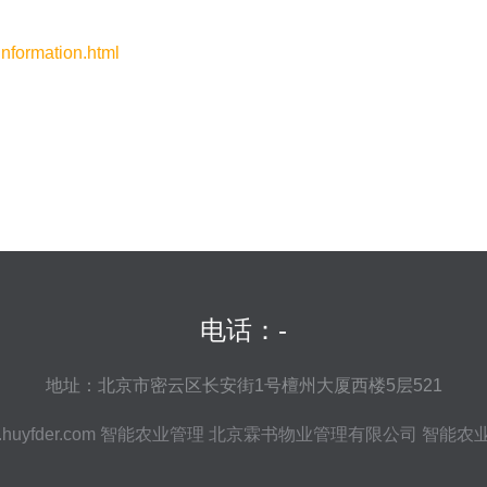
ormation.html
电话：-
地址：北京市密云区长安街1号檀州大厦西楼5层521
huyfder.com
智能农业管理
北京霖书物业管理有限公司
智能农