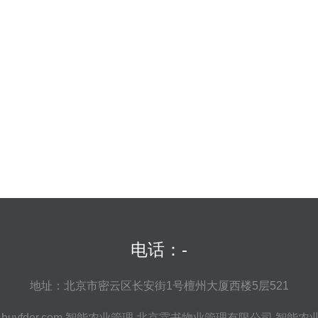
电话：-
地址：北京市密云区长安街1号檀州大厦西楼5层521
huyfder.com
智能农业管理
北京霖书物业管理有限公司
智能农