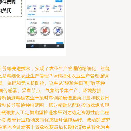
计算等先进技术，实现了农业生产管理的精细化、智能
 什么是精细化农业生产管理？\n精细化农业生产管理强调
、施肥和无人机防控。这种从“经验种田”到“数字种
：部署田间传感器、温室节点、气象站采集生产、环境数据，
据分析预测精确农业干预时序例如最佳肥药用量和收获日
—行动传导联通种植蓝图，抵达精确化配送投放操纵实现
艺瓶颈并人工定额期望推进水平到达稳定资源性能全程
不断改善行业瓶颈支持优质循环健康运转。诚动加强护
会落地验证新实千景象收获最后长期经济效益转化为乡