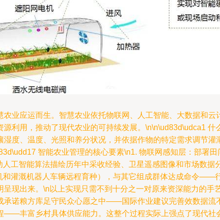
慧农业应运而生。智慧农业依托物联网、人工智能、大数据和云
用，推动了现代农业的可持续发展。\n\n\ud83d\udca1
湿度、温度、光照和养分状况，并依据作物的特定需求调节灌溉
d83d\udd17 智能农业管理的核心要素\n1. 物联网感知层
：借助人工智能算法描绘历年中采收经验、卫星遥感图像和市场数
无人机和灌溉机器人车辆远程育种），与其它组成群体达成命令—
明呈现出来。\n以上实现只需不到十分之一对原来资深能力的手
成承诺粮方库足守民众心愿之中——国际作业建议完善效数据流
程——丰富乡村具体供应能力。这整个过程实际上强点了现代社