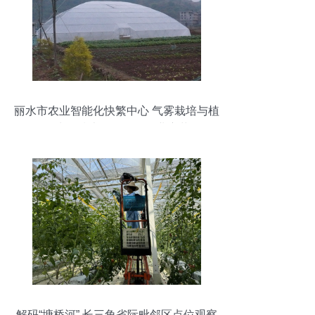
丽水市农业智能化快繁中心 气雾栽培与植
物克隆技术引领现代农业变革
解码“塘桥河” 长三角省际毗邻区点位观察