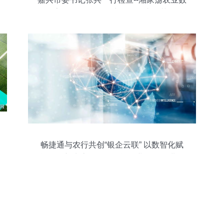
字化工厂“第四个中国农民丰收节”
畅捷通与农行共创“银企云联” 以数智化赋
能银企新生态，驱动智能农业管理再进一
步