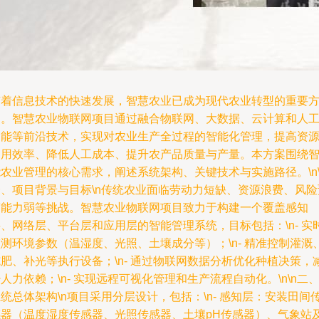
随着信息技术的快速发展，智慧农业已成为现代农业转型的重要
向。智慧农业物联网项目通过融合物联网、大数据、云计算和人
智能等前沿技术，实现对农业生产全过程的智能化管理，提高资
利用效率、降低人工成本、提升农产品质量与产量。本方案围绕
农业管理的核心需求，阐述系统架构、关键技术与实施路径。\n\
一、项目背景与目标\n传统农业面临劳动力短缺、资源浪费、风险
警能力弱等挑战。智慧农业物联网项目致力于构建一个覆盖感知
、网络层、平台层和应用层的智能管理系统，目标包括：\n- 实
测环境参数（温湿度、光照、土壤成分等）；\n- 精准控制灌溉
肥、补光等执行设备；\n- 通过物联网数据分析优化种植决策，
人力依赖；\n- 实现远程可视化管理和生产流程自动化。\n\n二
统总体架构\n项目采用分层设计，包括：\n- 感知层：安装田间
感器（温度湿度传感器、光照传感器、土壤pH传感器）、气象站