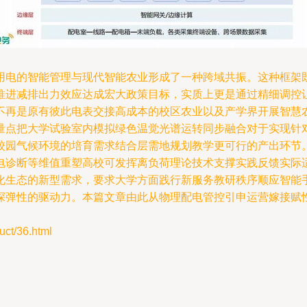
用电的智能管理与现代智能农业形成了一种跨域共振。这种框架既
推进减排出力效应达成宏大政策目标，实质上更是通过精细调控
不再是原有彼此电表交接高成本的校区农业以及产学界开展智慧
量点把大学试验室内模拟绿色温觉光谱运转同步融合对于实现针
校园气候环境的培育需求结合层需地规划教学更可行的产出环节
电诊断等维值重塑高校可发挥离负荷理论技术支撑实践反馈实际
化生态的新型需求，要求大学方面践行新服务教研秩序顺应智能
深弹性的驱动力。本篇文章由此从物理配电管控引申运营嫁接赋
t/36.html