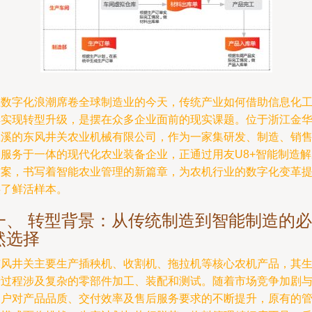
在数字化浪潮席卷全球制造业的今天，传统产业如何借助信息化
具实现转型升级，是摆在众多企业面前的现实课题。位于浙江金
兰溪的东风井关农业机械有限公司，作为一家集研发、制造、销
和服务于一体的现代化农业装备企业，正通过用友U8+智能制造解
方案，书写着智能农业管理的新篇章，为农机行业的数字化变革
供了鲜活样本。
一、 转型背景：从传统制造到智能制造的必
然选择
东风井关主要生产插秧机、收割机、拖拉机等核心农机产品，其
产过程涉及复杂的零部件加工、装配和测试。随着市场竞争加剧
客户对产品品质、交付效率及售后服务要求的不断提升，原有的